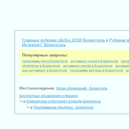
Главные рубрики UkrGo.COM Борисполь
Рубрики 
|
Интернет" Борисполь
Популярные запросы:
программы кпк в Борисполе
антивирус avast в Борисполе
прог
photoshop в Борисполе
антивирус panda в Борисполе
антивир
avg антивирус в Борисполе
программа автокад в Борисполе
а
Местонахождение:
Доски объявлений - Борисполь
Бесплатные объявления в Украине
Компьютеры и Интернет в городе Борисполь
Программные продукты - Борисполь