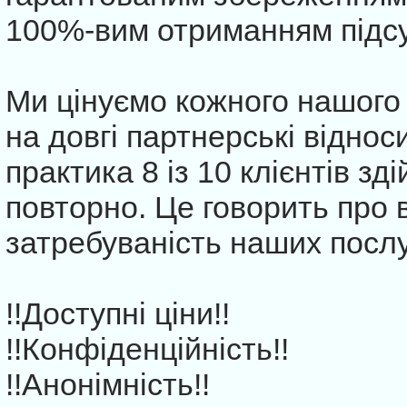
100%-вим отриманням підсу
Ми цінуємо кожного нашого 
на довгі партнерські віднос
практика 8 із 10 клієнтів з
повторно. Це говорить про 
затребуваність наших послу
!!Доступні ціни!!
!!Конфіденційність!!
!!Анонімність!!