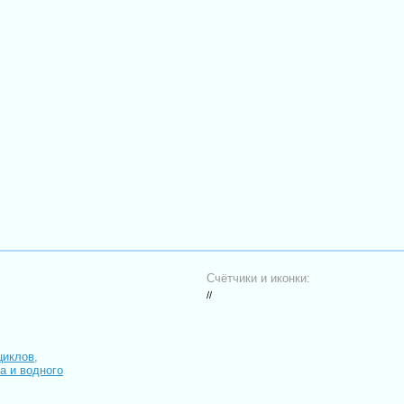
Счётчики и иконки:
//
циклов,
иа и водного