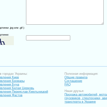
инки .jpg или .gif ):
ртинке:
в городах Украины:
Полезная информация:
вления Киев
Общие правила
явления Бровары
Соглашение
явления Буча
FAQ
вления Белая Церковь
Наши друзья:
вления Переяслав-Хмельницкий
Продажа автомобилей, мото
вления Фастов
грузовиков, спецтехники, ав
транспорта в Украине