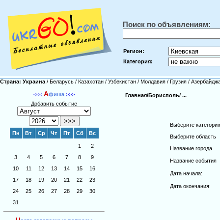
Поиск по объявлениям:
Регион:
Категория:
Страна:
Украина
/
Беларусь
/
Казахстан
/
Узбекистан
/
Молдавия
/
Грузия
/
Азербайдж
А
<<<
фиша
>>>
Главная/
Борисполь/
...
Добавить событие
Выберите категори
Пн
Вт
Ср
Чт
Пт
Сб
Вс
Выберите область
1
2
Название города
3
4
5
6
7
8
9
Название события
10
11
12
13
14
15
16
Дата начала:
17
18
19
20
21
22
23
Дата окончания:
24
25
26
27
28
29
30
31