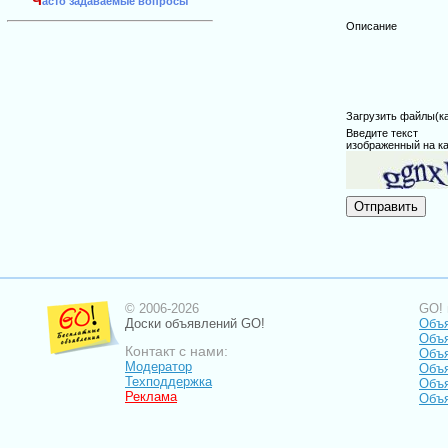
Ч
асто задаваемые вопросы
Описание
Загрузить файлы(карт
Введите текст
изображенный на ка
© 2006-2026
GO! 
Доски объявлений GO!
Объя
Объ
Контакт с нами:
Объ
Модератор
Объя
Техподдержка
Объя
Реклама
Объя