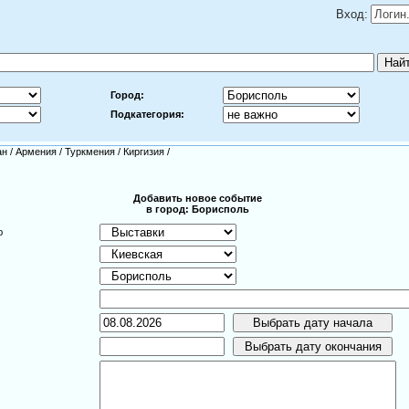
Вход:
Город:
Подкатегория:
ан
/
Армения
/
Туркмения
/
Киргизия
/
Добавить новое событие
в город: Борисполь
ю