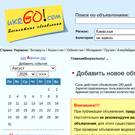
Поиск по объявлениям:
Регион:
Категория:
Страна:
Украина
/
Беларусь
/
Казахстан
/
Узбекистан
/
Молдавия
/
Грузия
/
Азербайдж
А
<<<
фиша
>>>
Главная/
Борисполь/
...
Добавить событие
Добавить новое об
Пн
Вт
Ср
Чт
Пт
Сб
Вс
Срок действия объявления:180 дней.
Зарегистрированные пользователи мо
1
2
Администратор установил количество 
3
4
5
6
7
8
9
10
11
12
13
14
15
16
Внимание!!!
17
18
19
20
21
22
23
При публикации объявления,
прид
24
25
26
27
28
29
30
Настоятельно
не рекомендуем ра
объявления
, для этого существую
31
При проверке объявления модера