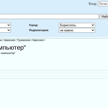
Вход:
Город:
Подкатегория:
ан
/
Армения
/
Туркмения
/
Киргизия
/
омпьютер"
и компьютер"