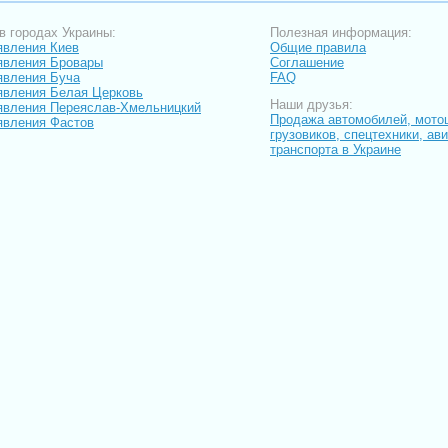
в городах Украины:
Полезная информация:
вления Киев
Общие правила
явления Бровары
Соглашение
явления Буча
FAQ
вления Белая Церковь
Наши друзья:
вления Переяслав-Хмельницкий
Продажа автомобилей, мото
вления Фастов
грузовиков, спецтехники, ав
транспорта в Украине