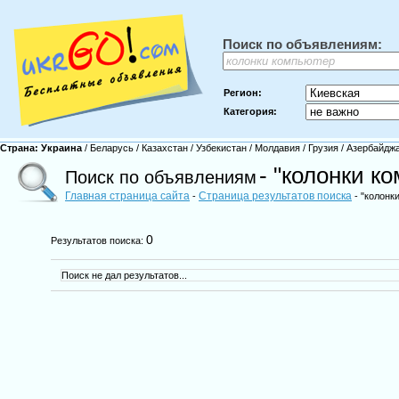
Поиск по объявлениям:
Регион:
Категория:
Страна:
Украина
/
Беларусь
/
Казахстан
/
Узбекистан
/
Молдавия
/
Грузия
/
Азербайдж
- "колонки к
Поиск по объявлениям
Главная страница сайта
Страница результатов поиска
-
- "колонк
0
Результатов поиска:
Поиск не дал результатов...