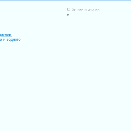
Счётчики и иконки:
//
циклов,
иа и водного