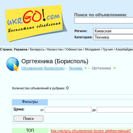
Поиск по объявлениям:
Регион:
Категория:
Страна:
Украина
/
Беларусь
/
Казахстан
/
Узбекистан
/
Молдавия
/
Грузия
/
Азербайдж
Оргтехника (Борисполь)
Объявления (Борисполь)
Техника
-
Оргтехника
-
0
Количество объявлений в рубрике:
Фильтры
Цена:
от
до
ТОП
Как сделать объявление более эффективным?