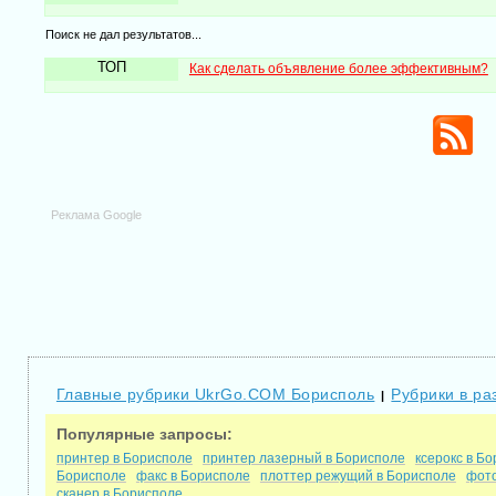
Поиск не дал результатов...
ТОП
Как сделать объявление более эффективным?
Реклама Google
Главные рубрики UkrGo.COM Борисполь
Рубрики в ра
|
Популярные запросы:
принтер в Борисполе
принтер лазерный в Борисполе
ксерокс в Б
Борисполе
факс в Борисполе
плоттер режущий в Борисполе
фото
сканер в Борисполе