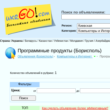
Поиск по объявлениям:
Регион:
Категория:
Страна:
Украина
/
Беларусь
/
Казахстан
/
Узбекистан
/
Молдавия
/
Грузия
/
Азербайдж
Программные продукты (Борисполь)
Объявления (Борисполь)
Компьютеры и Интернет
-
Програ
-
1
Количество объявлений в рубрике:
Фильтры
Цена:
от
до
ТОП
Как сделать объявление более эффективным?