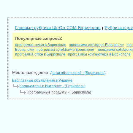
Главные рубрики UkrGo.COM Борисполь
Рубрики в ра
|
Популярные запросы:
программа склад в Борисполе
программа автокад в Борисполе
про
Борисполе
программа coreldraw в Борисполе
программа solidwork
программа office в Борисполе
программы компьютера в Борисполе
Местонахождение:
Доски объявлений - (Борисполь)
Бесплатные объявления в Украине
Компьютеры и Интернет - (Борисполь)
Программные продукты - (Борисполь)