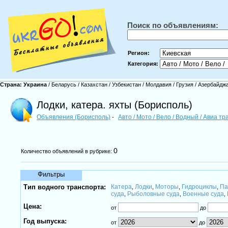
Поиск по объявлениям:
Регион:
Категория:
Страна:
Украина
/
Беларусь
/
Казахстан
/
Узбекистан
/
Молдавия
/
Грузия
/
Азербайдж
Лодки, катера. яхты (Борисполь)
Объявления (Борисполь)
Авто / Мото / Вело / Водный / Авиа т
-
0
Количество объявлений в рубрике:
Фильтры
Тип водного транспорта:
Катера
Лодки
Моторы
Гидроциклы
Па
,
,
,
,
суда
Рыболовные суда
Военные суда
,
,
,
Цена:
от
до
Год выпуска:
от
до