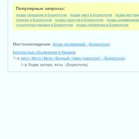
Популярные запросы:
лодка складную в Борисполе
лодка омск в Борисполе
лодка моторн
гулянку в Борисполе
лодка саратов в Борисполе
лодка алюминиева
стеклопластиковая в Борисполе
лодка сибирячка в Борисполе
Местонахождение:
Доски объявлений - (Борисполь)
Бесплатные объявления в Украине
Авто / Мото / Вело / Водный / Авиа транспорт - (Борисполь)
Лодки, катера. яхты - (Борисполь)