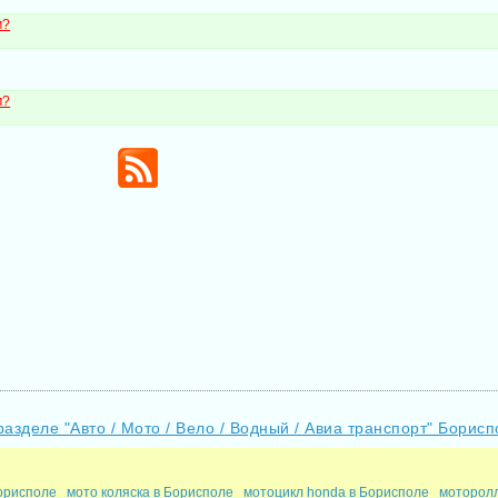
м?
м?
разделе "Авто / Мото / Вело / Водный / Авиа транспорт" Борисп
орисполе
мото коляска в Борисполе
мотоцикл honda в Борисполе
моторолл