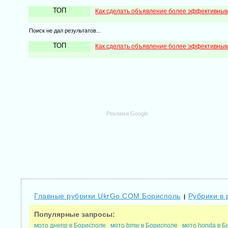
ТОП
Как сделать объявление более эффективны
Поиск не дал результатов...
ТОП
Как сделать объявление более эффективны
Реклама Google
Главные рубрики UkrGo.COM Борисполь
Рубрики в 
|
Популярные запросы:
мото днепр в Борисполе
мото bmw в Борисполе
мото honda в Б