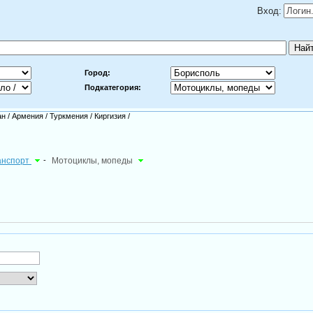
Вход:
Город:
Подкатегория:
ан
/
Армения
/
Туркмения
/
Киргизия
/
ранспорт
-
Мотоциклы, мопеды