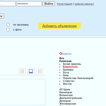
Регистрация
|
Забыли пароль?
по заголовку
Добавить объявление
c фото
О
бласть:
Все
Киевская
Белая Церковь
Борисполь
Бровары
Буча
Киев
Переяслав-Хмельницкий
Славутич
Фастов
АР Крым
Винницкая
Волынская
Днепропетровская
Донецкая
Житомирская