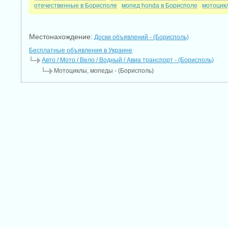
отечественные в Борисполе
мопед honda в Борисполе
мотоцикл
Местонахождение:
Доски объявлений - (Борисполь)
Бесплатные объявления в Украине
Авто / Мото / Вело / Водный / Авиа транспорт - (Борисполь)
Мотоциклы, мопеды - (Борисполь)