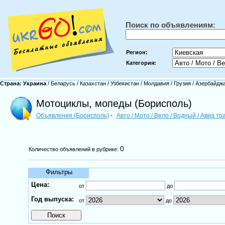
Поиск по объявлениям:
Регион:
Категория:
Страна:
Украина
/
Беларусь
/
Казахстан
/
Узбекистан
/
Молдавия
/
Грузия
/
Азербайдж
Мотоциклы, мопеды (Борисполь)
Объявления (Борисполь)
Авто / Мото / Вело / Водный / Авиа т
-
0
Количество объявлений в рубрике:
Фильтры
Цена:
от
до
Год выпуска:
от
до