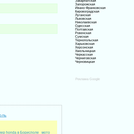
Закарпатская
Запорожская
Ивано-Франковская
Кировоградская
Луганская
Львовская
Николаевская
Одесская
Полтавская
Ровенская
Сумская
Тернопольская
Харьковская
Херсонская
Хмельницкая
Черкасская
Черниговская
Черновицкая
Реклама Google
оль
ер honda в Борисполе
мото