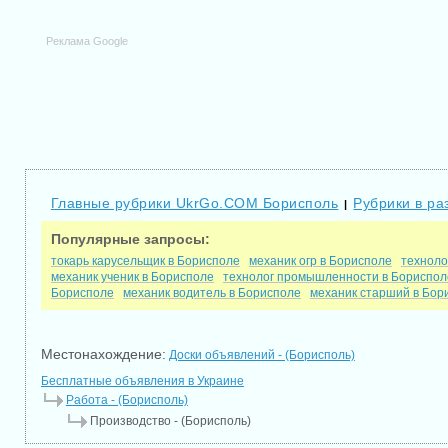
Реклама Google
Главные рубрики UkrGo.COM Борисполь
Рубрики в ра
|
Популярные запросы:
токарь карусельщик в Борисполе
механик огр в Борисполе
техноло
механик ученик в Борисполе
технолог промышленности в Бориспол
Борисполе
механик водитель в Борисполе
механик старший в Бор
Местонахождение:
Доски объявлений - (Борисполь)
Бесплатные объявления в Украине
Работа - (Борисполь)
Производство - (Борисполь)