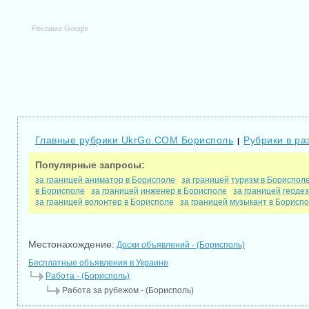
Реклама Google
Главные рубрики UkrGo.COM Борисполь
Рубрики в ра
|
Популярные запросы:
за границей аниматор в Борисполе
за границей туризм в Бориспол
в Борисполе
за границей инженер в Борисполе
за границей геоде
за границей волонтер в Борисполе
за границей музыкант в Борисп
Местонахождение:
Доски объявлений - (Борисполь)
Бесплатные объявления в Украине
Работа - (Борисполь)
Работа за рубежом - (Борисполь)