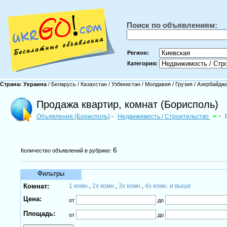
Поиск по объявлениям:
Регион:
Категория:
Страна:
Украина
/
Беларусь
/
Казахстан
/
Узбекистан
/
Молдавия
/
Грузия
/
Азербайдж
Продажа квартир, комнат (Борисполь)
Объявления (Борисполь)
Недвижимость / Строительство
-
-
6
Количество объявлений в рубрике:
Фильтры
Комнат:
1 комн.
2х комн.
3х комн.
4х комн. и выше
,
,
,
Цена:
от
до
Площадь:
от
до