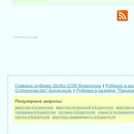
Реклама Google
Главные рубрики UkrGo.COM Борисполь
Рубрики в ра
|
Строительство" Борисполь
Рубрики в разделе "Продаж
|
Популярные запросы:
квартира в Борисполе
квартира вторичный в Борисполе
квартира 
посредник в Борисполе
гостинка в Борисполе
комната посредник 
срочно в Борисполе
квартира недвижимость в Борисполе