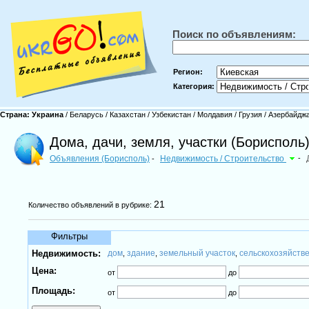
Поиск по объявлениям:
Регион:
Категория:
Страна:
Украина
/
Беларусь
/
Казахстан
/
Узбекистан
/
Молдавия
/
Грузия
/
Азербайдж
Дома, дачи, земля, участки (Борисполь
Объявления (Борисполь)
Недвижимость / Строительство
-
-
21
Количество объявлений в рубрике:
Фильтры
Недвижимость:
дом
здание
земельный участок
сельскохозяйств
,
,
,
Цена:
от
до
Площадь:
от
до