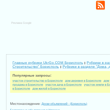
Реклама Google
Главные рубрики UkrGo.COM Борисполь
Рубрики в ра
|
Строительство" Борисполь
Рубрики в разделе "Дома, 
|
Популярные запросы:
участок строительство в Борисполе
дом деревня в Борисполе
дом 
продажа в Борисполе
участок дача в Борисполе
участов земли в 
в Борисполе
дом жилой в Борисполе
Местонахождение:
Доски объявлений - (Борисполь)