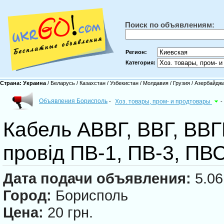
Поиск по объявлениям:
Регион:
Категория:
Страна:
Украина
/
Беларусь
/
Казахстан
/
Узбекистан
/
Молдавия
/
Грузия
/
Азербайдж
Объявления Борисполь
-
Хоз. товары, пром- и продтовары
-
Кабель АВВГ, ВВГ, ВВГП
провід ПВ-1, ПВ-3, П
Дата подачи объявления:
5.06
Город:
Борисполь
Цена:
20 грн.