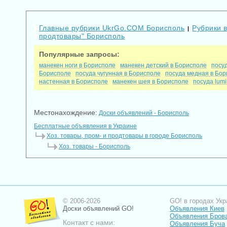
Главные рубрики UkrGo.COM Борисполь
Рубрики в
|
продтовары" Борисполь
Популярные запросы:
манекен ноги в Борисполе
манекен детский в Борисполе
посу
Борисполе
посуда чугунная в Борисполе
посуда медная в Бо
настенная в Борисполе
манекен шея в Борисполе
посуда lum
Местонахождение:
Доски объявлений - Борисполь
Бесплатные объявления в Украине
Хоз. товары, пром- и продтовары в городе Борисполь
Хоз. товары - Борисполь
© 2006-2026
GO! в городах Укр
Доски объявлений GO!
Объявления Киев
Объявления Бров
Контакт с нами:
Объявления Буча