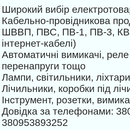
Широкий вибір електротовар
Кабельно-провідникова прод
ШВВП, ПВС, ПВ-1, ПВ-3, КВВ
інтернет-кабелі)
Автоматичні вимикачі, реле
перенапруги тощо
Лампи, світильники, ліхтари
Лічильники, коробки під лі
Інструмент, розетки, вимика
Довідка за телефонами: 38
380953893252