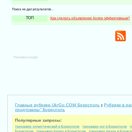
Поиск не дал результатов...
ТОП
Как сделать объявление более эффективным?
Реклама Google
Главные рубрики UkrGo.COM Борисполь
Рубрики в ра
|
продтовары" Борисполь
Популярные запросы:
тренажер эллиптический в Борисполе
тренажер ног в Борисполе
т
Борисполе
тренажер torneo в Борисполе
тренажер бизон в Борис