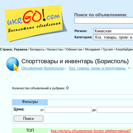
Поиск по объявлениям:
Регион:
Категория:
Страна:
Украина
/
Беларусь
/
Казахстан
/
Узбекистан
/
Молдавия
/
Грузия
/
Азербайдж
Спорттовары и инвентарь (Борисполь)
Объявления (Борисполь)
Хоз. товары, пром- и продтовары
-
-
0
Количество объявлений в рубрике:
Фильтры
Цена:
от
до
ТОП
Как сделать объявление более эффективным?