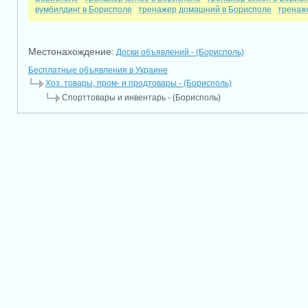
вумбилдинг в Борисполе
тренажер домашний в Борисполе
тренаж
Местонахождение:
Доски объявлений - (Борисполь)
Бесплатные объявления в Украине
Хоз. товары, пром- и продтовары - (Борисполь)
Спорттовары и инвентарь - (Борисполь)