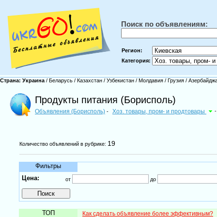
Поиск по объявлениям:
Регион:
Категория:
Страна:
Украина
/
Беларусь
/
Казахстан
/
Узбекистан
/
Молдавия
/
Грузия
/
Азербайдж
Продукты питания (Борисполь)
Объявления (Борисполь)
Хоз. товары, пром- и продтовары
-
-
19
Количество объявлений в рубрике:
Фильтры
Цена:
от
до
ТОП
Как сделать объявление более эффективным?