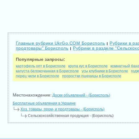
Главные рубрики UkrGo.COM Борисполь
Рубрики в ра
|
продтовары" Борисполь
Рубрики в разделе "Сельскох
|
Популярные запросы:
картофель опт в Борисполе
крупа кус в Борисполе
комнатный бана
капуста белокочанная в Борисполе
усы клубники в Борисполе
годж
перец чили в Борисполе
проростки пшеницы в Борисполе
Местонахождение:
Доски объявлений - (Борисполь)
Бесплатные объявления в Украине
Хоз. товары, пром- и продтовары - (Борисполь)
Сельскохозяйственная продукция - (Борисполь)