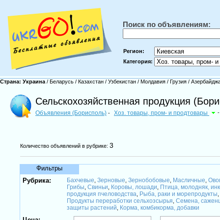
Поиск по объявлениям:
Регион:
Категория:
Страна:
Украина
/
Беларусь
/
Казахстан
/
Узбекистан
/
Молдавия
/
Грузия
/
Азербайдж
Сельскохозяйственная продукция (Бори
Объявления (Борисполь)
Хоз. товары, пром- и продтовары
-
-
3
Количество объявлений в рубрике:
Фильтры
Рубрика:
Бахчевые
Зерновые
Зернобобовые
Масличные
Ово
,
,
,
,
Грибы
Свиньи
Коровы, лошади
Птица, молодняк, ин
,
,
,
продукция пчеловодства
Рыба, раки и морепродукты
,
Продукты переработки сельхозсырья
Семена, сажен
,
защиты растений
Корма, комбикорма, добавки
,
Цена: