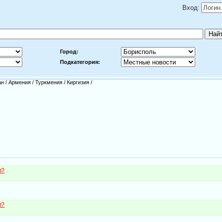
Вход:
Город:
Подкатегория:
ан
/
Армения
/
Туркмения
/
Киргизия
/
м?
м?