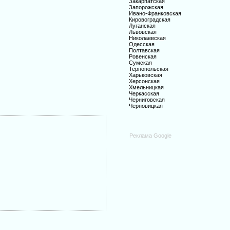
Закарпатская
Запорожская
Ивано-Франковская
Кировоградская
Луганская
Львовская
Николаевская
Одесская
Полтавская
Ровенская
Сумская
Тернопольская
Харьковская
Херсонская
Хмельницкая
Черкасская
Черниговская
Черновицкая
Реклама Google