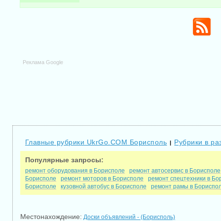
Реклама Google
Главные рубрики UkrGo.COM Борисполь
Рубрики в ра
|
Популярные запросы:
ремонт оборудования в Борисполе
ремонт автосервис в Борисполе
Борисполе
ремонт моторов в Борисполе
ремонт спецтехники в Бо
Борисполе
кузовной автобус в Борисполе
ремонт рамы в Бориспо
Местонахождение:
Доски объявлений - (Борисполь)