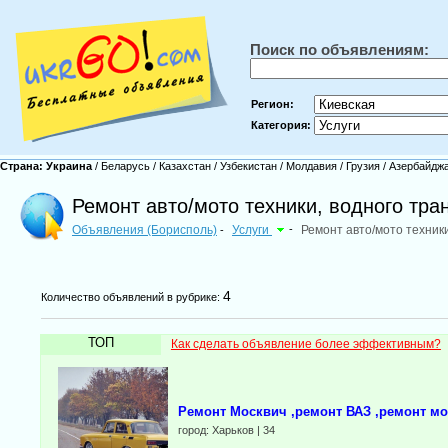
Поиск по объявлениям:
Регион:
Категория:
Страна:
Украина
/
Беларусь
/
Казахстан
/
Узбекистан
/
Молдавия
/
Грузия
/
Азербайдж
Ремонт авто/мото техники, водного тра
Объявления (Борисполь)
Услуги
-
Ремонт авто/мото техник
-
4
Количество объявлений в рубрике:
ТОП
Как сделать объявление более эффективным?
Ремонт Москвич ,ремонт ВАЗ ,ремонт мо
город: Харьков | 34