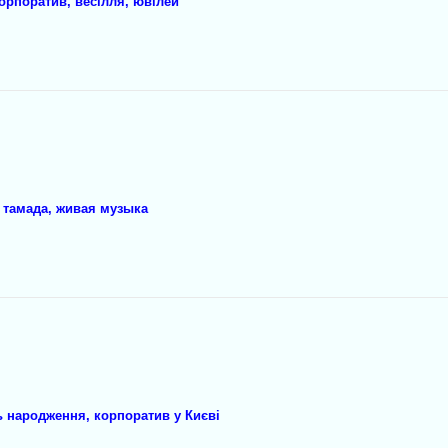
орпоратив, весілля, ювілей
 тамада, живая музыка
ь народження, корпоратив у Києві