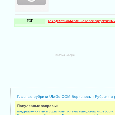
ТОП
Как сделать объявление более эффективны
Реклама Google
Главные рубрики UkrGo.COM Борисполь
Рубрики в 
|
Популярные запросы:
поздравления стих в Борисполе
организация домашних в Борис