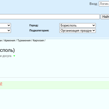
Вход:
Город:
Подкатегория:
ан
/
Армения
/
Туркмения
/
Киргизия
/
исполь)
и досуга
м?