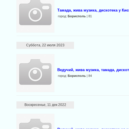
Тамада, жива музика, дискотека у Киє
город:
Борисполь
| 81
Суббота, 22 июля 2023
Ведучий, жива музика, тамада, дискот
город:
Борисполь
| 84
Воскресенье, 11 дек 2022