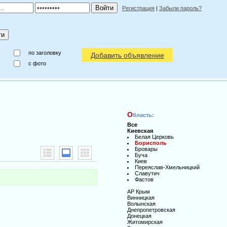
Регистрация
|
Забыли пароль?
по заголовку
Добавить объявление
c фото
О
бласть:
Все
Киевская
Белая Церковь
Борисполь
Бровары
Буча
Киев
Переяслав-Хмельницкий
Славутич
Фастов
АР Крым
Винницкая
Волынская
Днепропетровская
Донецкая
Житомирская