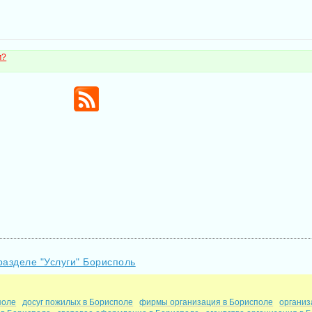
м?
разделе "Услуги" Борисполь
поле
досуг пожилых в Борисполе
фирмы организация в Борисполе
организ