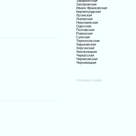
Закарпатская
Запорожская
Ивано-Франковская
Кировоградская
Луганская
Львовская
Николаевская
Одесская
Полтавская
Ровенская
Сумская
Тернопольская
Харьковская
Херсонская
Хмельницкая
Черкасская
Черниговская
Черновицкая
Реклама Google