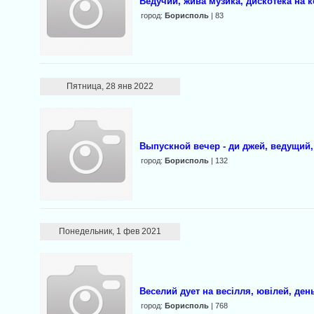
Ведучий, жива музика, дискотека на к
город:
Борисполь
| 83
Пятница, 28 янв 2022
Выпускной вечер - ди джей, ведущий,
город:
Борисполь
| 132
Понедельник, 1 фев 2021
Веселий дует на весілля, ювілей, ден
город:
Борисполь
| 768