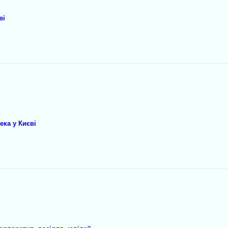
ві
ека у Києві