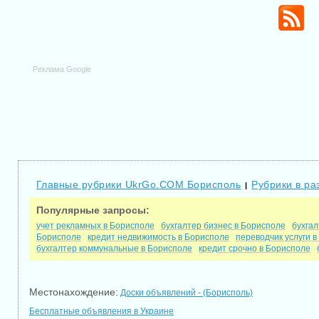
Реклама Google
Главные рубрики UkrGo.COM Борисполь
Рубрики в ра
|
Популярные запросы:
учет рекламных в Борисполе
бухгалтер бизнес в Борисполе
бухгал
Борисполе
кредит недвижимость в Борисполе
переводчик услуги 
бухгалтер коммунальные в Борисполе
кредит срочно в Борисполе
Местонахождение:
Доски объявлений - (Борисполь)
Бесплатные объявления в Украине